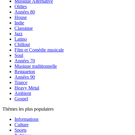
Musique Alternative
Oldies
Années 80
House
Indie
Classique
Jazz
Latino
Chillout
Film et Comédie musicale
Soul
Années 70
Musique traditionnelle
Reggaeton
Années 90
Trance
Heavy Metal
Ambient
Gospel
Thèmes les plus populaires
Informations
Culture
Sports