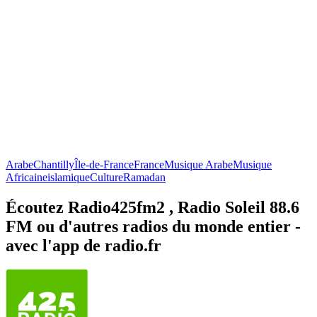
Arabe
Chantilly
Île-de-France
France
Musique Arabe
Musique
Africaine
islamique
Culture
Ramadan
Écoutez Radio425fm2 , Radio Soleil 88.6
FM ou d'autres radios du monde entier -
avec l'app de radio.fr