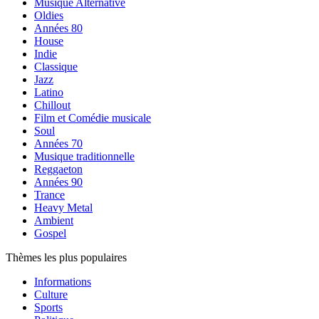
Musique Alternative
Oldies
Années 80
House
Indie
Classique
Jazz
Latino
Chillout
Film et Comédie musicale
Soul
Années 70
Musique traditionnelle
Reggaeton
Années 90
Trance
Heavy Metal
Ambient
Gospel
Thèmes les plus populaires
Informations
Culture
Sports