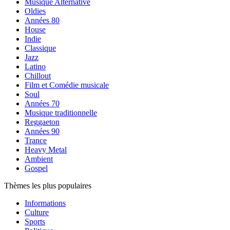
Musique Alternative
Oldies
Années 80
House
Indie
Classique
Jazz
Latino
Chillout
Film et Comédie musicale
Soul
Années 70
Musique traditionnelle
Reggaeton
Années 90
Trance
Heavy Metal
Ambient
Gospel
Thèmes les plus populaires
Informations
Culture
Sports