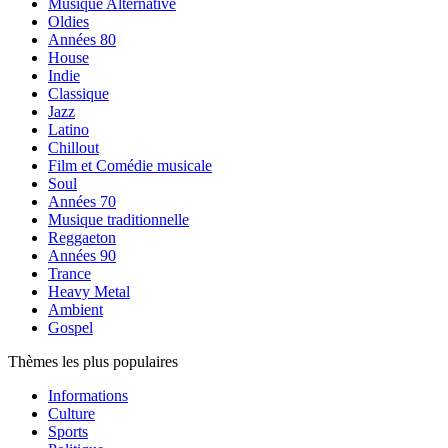
Musique Alternative
Oldies
Années 80
House
Indie
Classique
Jazz
Latino
Chillout
Film et Comédie musicale
Soul
Années 70
Musique traditionnelle
Reggaeton
Années 90
Trance
Heavy Metal
Ambient
Gospel
Thèmes les plus populaires
Informations
Culture
Sports