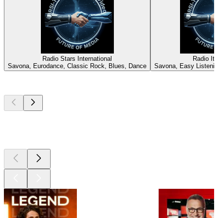
Radio Stars International
Radio It
Savona, Eurodance, Classic Rock, Blues, Dance
Savona, Easy Listeni
Les meilleurs
podcasts
Les meilleurs
podcasts
Les meilleurs
podcasts