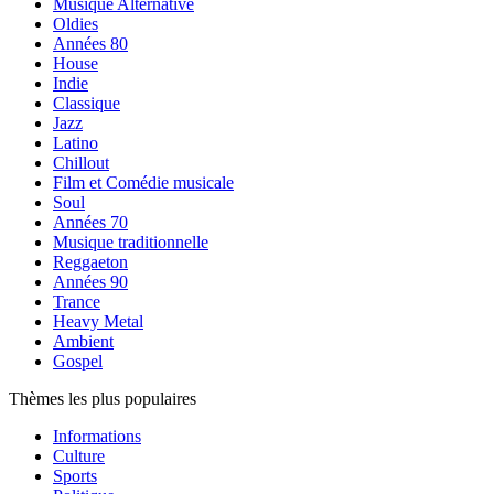
Musique Alternative
Oldies
Années 80
House
Indie
Classique
Jazz
Latino
Chillout
Film et Comédie musicale
Soul
Années 70
Musique traditionnelle
Reggaeton
Années 90
Trance
Heavy Metal
Ambient
Gospel
Thèmes les plus populaires
Informations
Culture
Sports