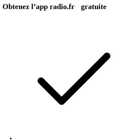
Obtenez l’app radio.fr gratuite