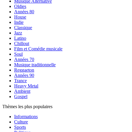
Musique Alternative
Oldies
Années 80
House
Indie
Classique
Jazz
Latino
Chillout
Film et Comédie musicale
Soul
Années 70
Musique traditionnelle
Reggaeton
Années 90
Trance
Heavy Metal
Ambient
Gospel
Thèmes les plus populaires
Informations
Culture
Sports