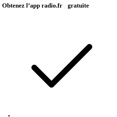
Obtenez l’app radio.fr gratuite