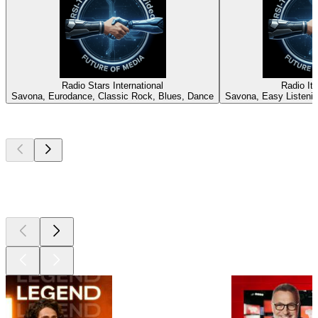
Radio Stars International
Radio It
Savona, Eurodance, Classic Rock, Blues, Dance
Savona, Easy Listeni
Les meilleurs
podcasts
Les meilleurs
podcasts
Les meilleurs
podcasts