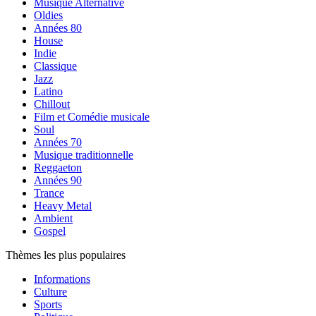
Musique Alternative
Oldies
Années 80
House
Indie
Classique
Jazz
Latino
Chillout
Film et Comédie musicale
Soul
Années 70
Musique traditionnelle
Reggaeton
Années 90
Trance
Heavy Metal
Ambient
Gospel
Thèmes les plus populaires
Informations
Culture
Sports