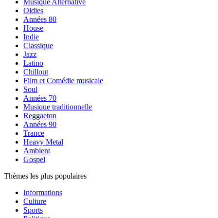
Musique Alternative
Oldies
Années 80
House
Indie
Classique
Jazz
Latino
Chillout
Film et Comédie musicale
Soul
Années 70
Musique traditionnelle
Reggaeton
Années 90
Trance
Heavy Metal
Ambient
Gospel
Thèmes les plus populaires
Informations
Culture
Sports