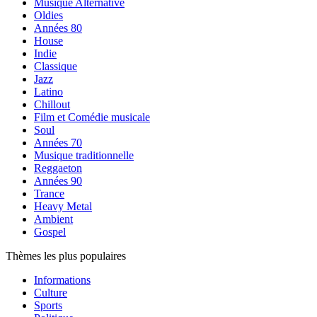
Musique Alternative
Oldies
Années 80
House
Indie
Classique
Jazz
Latino
Chillout
Film et Comédie musicale
Soul
Années 70
Musique traditionnelle
Reggaeton
Années 90
Trance
Heavy Metal
Ambient
Gospel
Thèmes les plus populaires
Informations
Culture
Sports