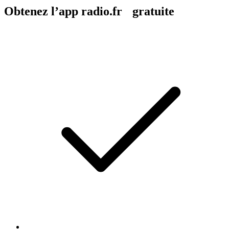
Obtenez l’app radio.fr gratuite