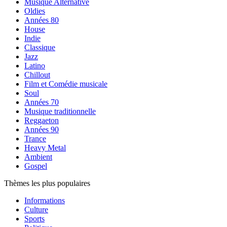
Musique Alternative
Oldies
Années 80
House
Indie
Classique
Jazz
Latino
Chillout
Film et Comédie musicale
Soul
Années 70
Musique traditionnelle
Reggaeton
Années 90
Trance
Heavy Metal
Ambient
Gospel
Thèmes les plus populaires
Informations
Culture
Sports