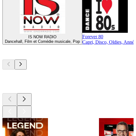
Forever 80
IS NOW RADIO
Dancehall, Film et Comédie musicale, Pop
Capri, Disco, Oldies, Anné
Les meilleurs
podcasts
Les meilleurs
podcasts
Les meilleurs
podcasts