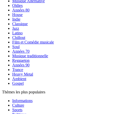
Musique Alternative
Oldies
Années 80
House
Indie
Classique
Jazz
Latino
Chillout
Film et Comédie musicale
Soul
Années 70
Musique traditionnelle
Reggaeton
Années 90
Trance
Heavy Metal
Ambient
Gospel
Thèmes les plus populaires
Informations
Culture
Sports