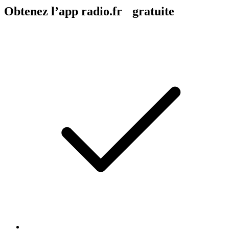
Obtenez l’app radio.fr gratuite