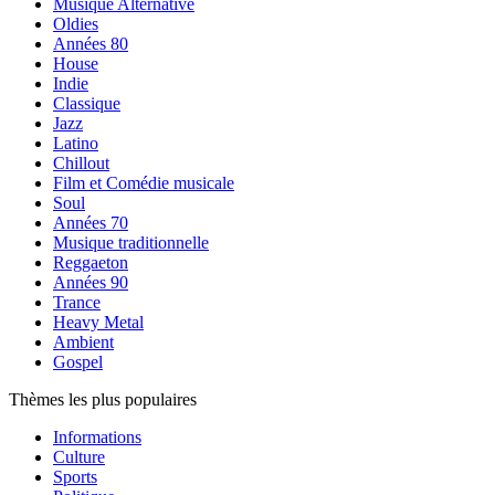
Musique Alternative
Oldies
Années 80
House
Indie
Classique
Jazz
Latino
Chillout
Film et Comédie musicale
Soul
Années 70
Musique traditionnelle
Reggaeton
Années 90
Trance
Heavy Metal
Ambient
Gospel
Thèmes les plus populaires
Informations
Culture
Sports