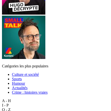
Catégories les plus populaires
Culture et société
Sports
Humour
Actualités
Crime : histoires vraies
A - H
I - P
Q - Z