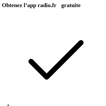
Obtenez l’app radio.fr gratuite