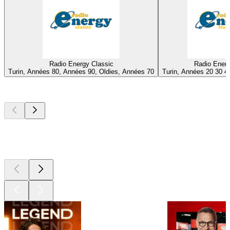
Radio Energy Classic
Radio Energ
Turin, Années 80, Années 90, Oldies, Années 70
Turin, Années 20 30 40
Les meilleurs
podcasts
Les meilleurs
podcasts
Les meilleurs
podcasts