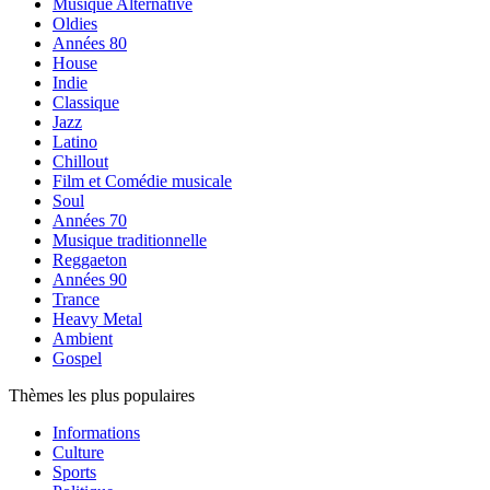
Musique Alternative
Oldies
Années 80
House
Indie
Classique
Jazz
Latino
Chillout
Film et Comédie musicale
Soul
Années 70
Musique traditionnelle
Reggaeton
Années 90
Trance
Heavy Metal
Ambient
Gospel
Thèmes les plus populaires
Informations
Culture
Sports