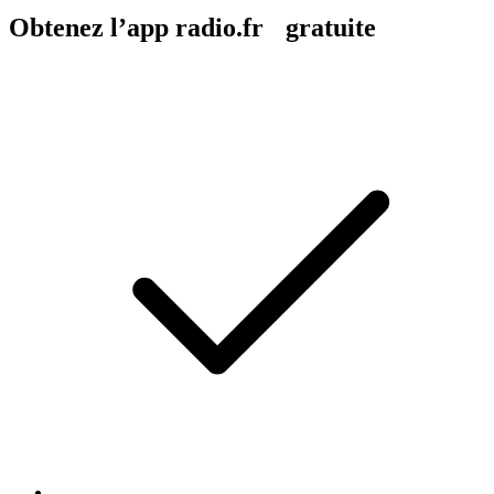
Obtenez l’app radio.fr gratuite