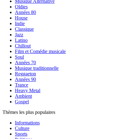
Musique Alternative
Oldies
Années 80
House
Indie
Classique
Jazz
Latino
Chillout
Film et Comédie musicale
Soul
Années 70
Musique traditionnelle
Reggaeton
Années 90
Trance
Heavy Metal
Ambient
Gospel
Thèmes les plus populaires
Informations
Culture
Sports