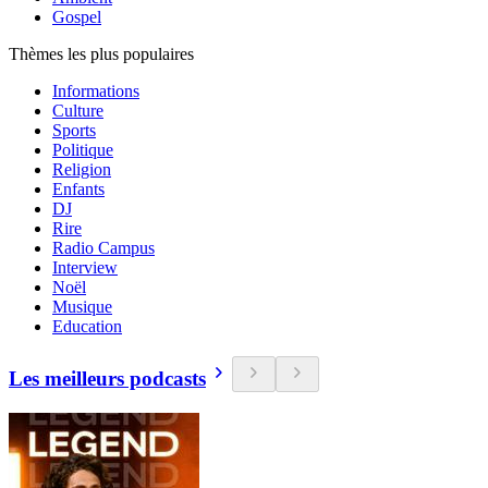
Gospel
Thèmes les plus populaires
Informations
Culture
Sports
Politique
Religion
Enfants
DJ
Rire
Radio Campus
Interview
Noël
Musique
Education
Les meilleurs podcasts