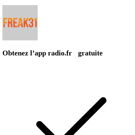
Obtenez l’app radio.fr gratuite