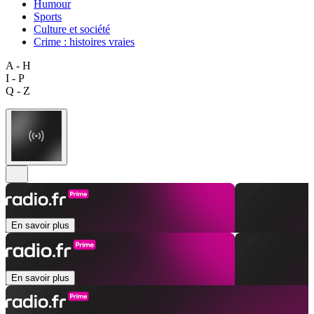
Humour
Sports
Culture et société
Crime : histoires vraies
A - H
I - P
Q - Z
En savoir plus
En savoir plus