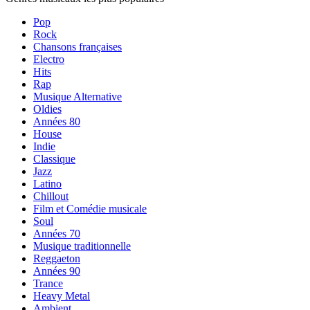
Pop
Rock
Chansons françaises
Electro
Hits
Rap
Musique Alternative
Oldies
Années 80
House
Indie
Classique
Jazz
Latino
Chillout
Film et Comédie musicale
Soul
Années 70
Musique traditionnelle
Reggaeton
Années 90
Trance
Heavy Metal
Ambient