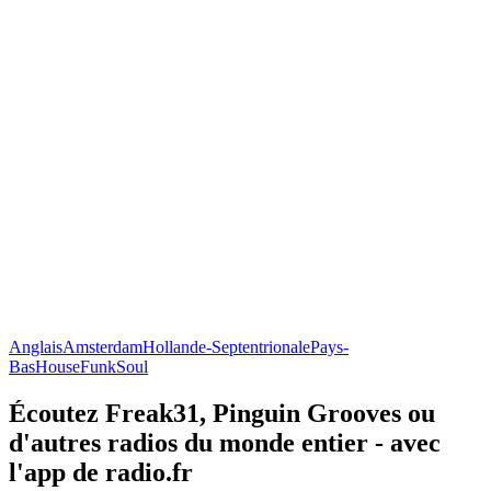
Anglais
Amsterdam
Hollande-Septentrionale
Pays-
Bas
House
Funk
Soul
Écoutez Freak31, Pinguin Grooves ou
d'autres radios du monde entier - avec
l'app de radio.fr