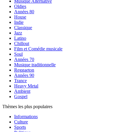
Musique Alternative
Oldies
Années 80
House
Indie
Classique
Jazz
Latino
Chillout
Film et Comédie musicale
Soul
Années 70
Musique traditionnelle
Reggaeton
Années 90
Trance
Heavy Metal
Ambient
Gospel
Thèmes les plus populaires
Informations
Culture
Sports