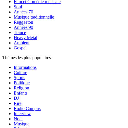
Film et Comédie musicale
Soul
Années 70
Musique traditionnelle
Reggaeton
Années 90
Trance
Heavy Metal
Ambient
Gospel
Thèmes les plus populaires
Informations
Culture
Sports
Politique
Religion
Enfants
DJ
Rire
Radio Campus
Interview
Noël
Musique