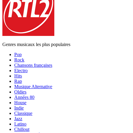
Genres musicaux les plus populaires
Pop
Rock
Chansons françaises
Electro
Hits
Rap
Musique Alternative
Oldies
Années 80
House
Indie
Classique
Jazz
Latino
Chillout