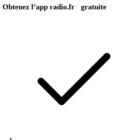
Obtenez l’app radio.fr gratuite