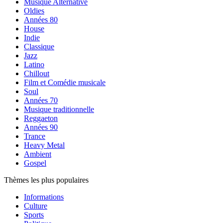
Musique Alternative
Oldies
Années 80
House
Indie
Classique
Jazz
Latino
Chillout
Film et Comédie musicale
Soul
Années 70
Musique traditionnelle
Reggaeton
Années 90
Trance
Heavy Metal
Ambient
Gospel
Thèmes les plus populaires
Informations
Culture
Sports