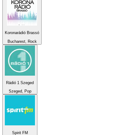
Koronarádió Brassó
Bucharest, Rock
Rádió 1 Szeged
Szeged, Pop
Spirit FM