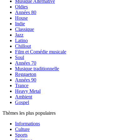
Musique Alternative
Oldies
Années 80
House
Indie
Classique
Jazz
Latino
Chillout
Film et Comédie musicale
Soul
Années 70
Musique traditionnelle
Reggaeton
Années 90
Trance
Heavy Metal
Ambient
Gospel
Thèmes les plus populaires
Informations
Culture
Sports