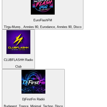
EuroFlashFM
Tîrgu-Mureș , Années 80, Eurodance, Années 90, Disco
CLUBFLASHH Radio
Club
DjFirstFm Rádió
Budapest, Trance, Minimal, Techno, Disco