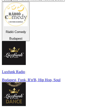
Rádió Comedy
Budapest
Luxfunk Radio
Budapest, Funk, R'n'B, Hip Hop, Soul