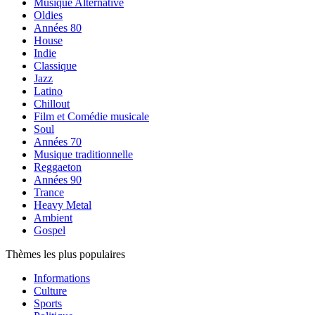
Musique Alternative
Oldies
Années 80
House
Indie
Classique
Jazz
Latino
Chillout
Film et Comédie musicale
Soul
Années 70
Musique traditionnelle
Reggaeton
Années 90
Trance
Heavy Metal
Ambient
Gospel
Thèmes les plus populaires
Informations
Culture
Sports