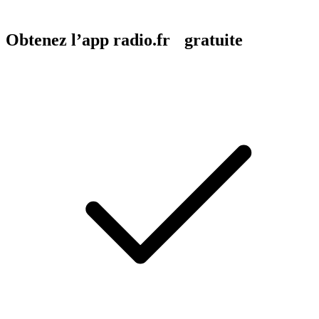
Obtenez l’app radio.fr gratuite