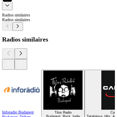
Radios similaires
Radios similaires
Radios similaires
Inforadio Budapest
Tilos Radio
Call
Budapest, Rock, Indie
Tatabánya, Hits, A
Budapest, Débats