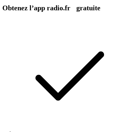
Obtenez l’app radio.fr gratuite