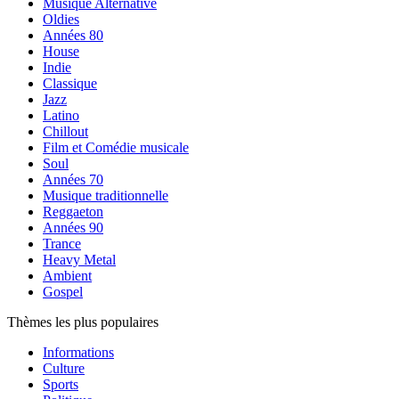
Musique Alternative
Oldies
Années 80
House
Indie
Classique
Jazz
Latino
Chillout
Film et Comédie musicale
Soul
Années 70
Musique traditionnelle
Reggaeton
Années 90
Trance
Heavy Metal
Ambient
Gospel
Thèmes les plus populaires
Informations
Culture
Sports