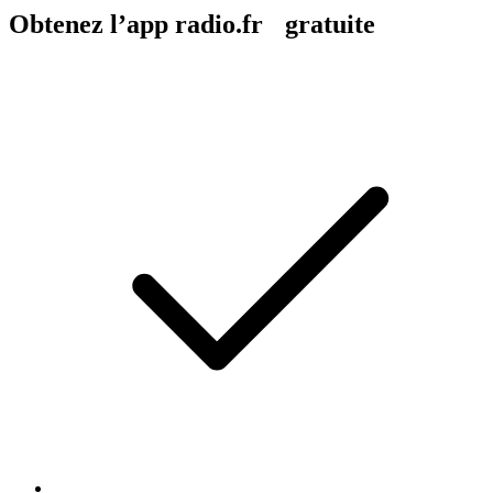
Obtenez l’app radio.fr gratuite