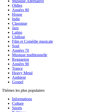
Musique Alternative
Oldies
Années 80
House
Indie
Classique
Jazz
Latino
Chillout
Film et Comédie musicale
Soul
Années 70
Musique traditionnelle
Reggaeton
Années 90
Trance
Heavy Metal
Ambient
Gospel
Thèmes les plus populaires
Informations
Culture
Sports