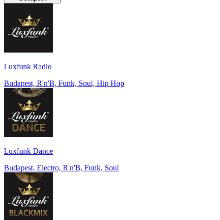
Luxfunk Radio
Budapest, R'n'B, Funk, Soul, Hip Hop
Luxfunk Dance
Budapest, Electro, R'n'B, Funk, Soul