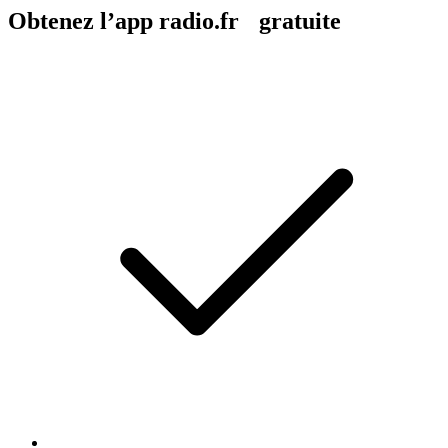
Obtenez l’app radio.fr gratuite