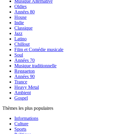
Musique Alternative
Oldies
Années 80
House
Indie
Classique
Jazz
Latino
Chillout
Film et Comédie musicale
Soul
Années 70
Musique traditionnelle
Reggaeton
Années 90
Trance
Heavy Metal
Ambient
Gospel
Thèmes les plus populaires
Informations
Culture
Sports