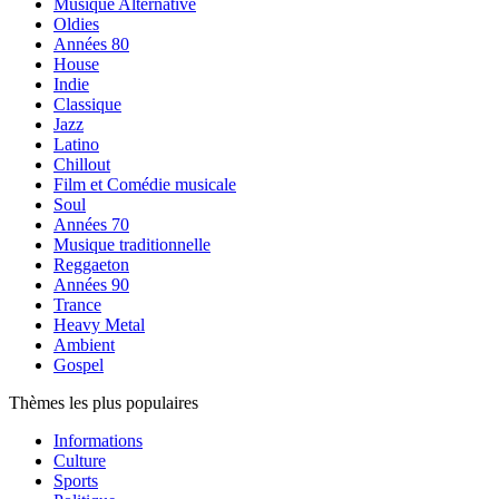
Musique Alternative
Oldies
Années 80
House
Indie
Classique
Jazz
Latino
Chillout
Film et Comédie musicale
Soul
Années 70
Musique traditionnelle
Reggaeton
Années 90
Trance
Heavy Metal
Ambient
Gospel
Thèmes les plus populaires
Informations
Culture
Sports