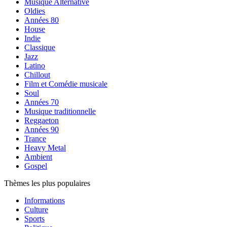
Musique Alternative
Oldies
Années 80
House
Indie
Classique
Jazz
Latino
Chillout
Film et Comédie musicale
Soul
Années 70
Musique traditionnelle
Reggaeton
Années 90
Trance
Heavy Metal
Ambient
Gospel
Thèmes les plus populaires
Informations
Culture
Sports