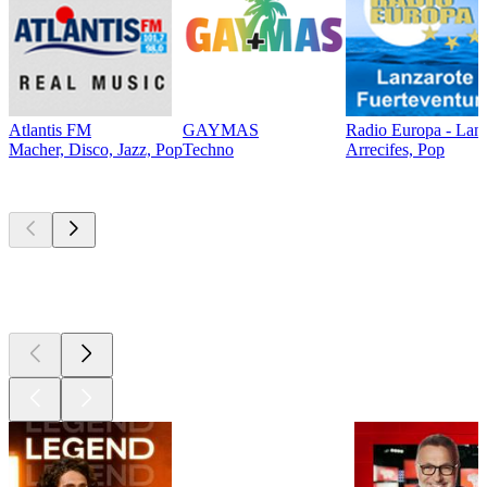
Atlantis FM
GAYMAS
Radio Europa - Lanz
Macher, Disco, Jazz, Pop
Techno
Arrecifes, Pop
Les meilleurs
podcasts
Les meilleurs
podcasts
Les meilleurs
podcasts