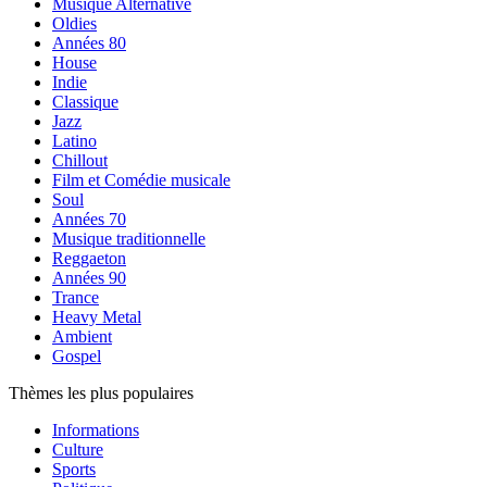
Musique Alternative
Oldies
Années 80
House
Indie
Classique
Jazz
Latino
Chillout
Film et Comédie musicale
Soul
Années 70
Musique traditionnelle
Reggaeton
Années 90
Trance
Heavy Metal
Ambient
Gospel
Thèmes les plus populaires
Informations
Culture
Sports