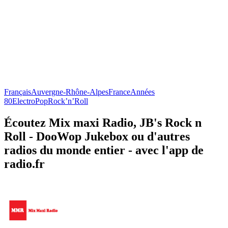
Français
Auvergne-Rhône-Alpes
France
Années
80
Electro
Pop
Rock’n’Roll
Écoutez Mix maxi Radio, JB's Rock n
Roll - DooWop Jukebox ou d'autres
radios du monde entier - avec l'app de
radio.fr