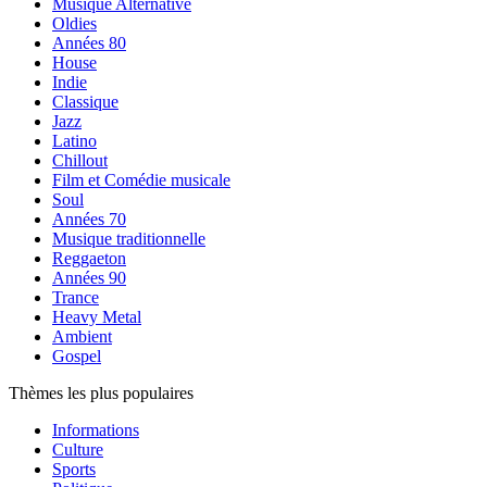
Musique Alternative
Oldies
Années 80
House
Indie
Classique
Jazz
Latino
Chillout
Film et Comédie musicale
Soul
Années 70
Musique traditionnelle
Reggaeton
Années 90
Trance
Heavy Metal
Ambient
Gospel
Thèmes les plus populaires
Informations
Culture
Sports