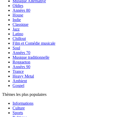
Musique Alternative
Oldies
Années 80
House
Indie
Classique
Jazz
Latino
Chillout
Film et Comédie musicale
Soul
Années 70
Musique traditionnelle
Reggaeton
Années 90
Trance
Heavy Metal
Ambient
Gospel
Thèmes les plus populaires
Informations
Culture
Sports