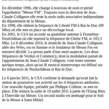
En décembre 1996, elle change à nouveau de nom et prend
l'appellation "Meuse FM". Toujours sous la direction de Jean-
Claude Collignon elle reste la seule radio associative indépendante
du département de la Meuse.
En 1998, elle obtient la fréquence de Liberté FM à Bar-le-Duc (99
Mhz) où elle met en place un décrochage local.
En 2001, le CSA lui accorde sa quatrième antenne à Domrémy-
Neufchâteau où elle reprend la fréquence de Chérie FM, le 105,3
Mhz. Le 6 décembre 2010, le domicile de Jean-Claude Collignon,
allée des Wées, est en flamme et le fondateur de Meuse Fm est
retrouvé décédé. La presse parle d'une mort suspecte. Les deux
fréquences de Verdun et Commercy, dont la modulation partait de
l'appartemennt de Jean-Claude Collignon, vont rester muettes
quelque temps, alors qu'un fil musical ininterrompu est diffusé sur
les fréquences de Neufachâteau et Bar-le-Duc.
Le 6 janvier 2011, le CSA confirme la demande qu'avait fait la
station de poursuivre son activité sur les 4 fréquences attribuées.
Une nouvelle équipe, présidée par Philippe Collinse, se met en
place. Elle relance la radio le 19 juillet 2011 à partir de l'Etang Bleu
à Thierville sur Meuse. Un second studio est aménagé pour le Sud
de la Meuse à Saint Mihiel.
Site web de la radio