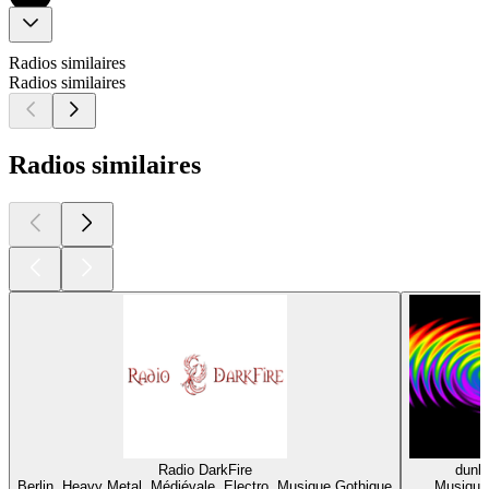
Radios similaires
Radios similaires
Radios similaires
Radio DarkFire
dunkl
Berlin, Heavy Metal, Médiévale, Electro, Musique Gothique
Musique