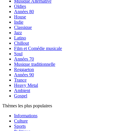
Musique Alternative
Oldies
Années 80
House
Indie
Classique
Jazz
Latino
Chillout
Film et Comédie musicale
Soul
Années 70
Musique traditionnelle
Reggaeton
Années 90
Trance
Heavy Metal
Ambient
Gospel
Thèmes les plus populaires
Informations
Culture
Sports