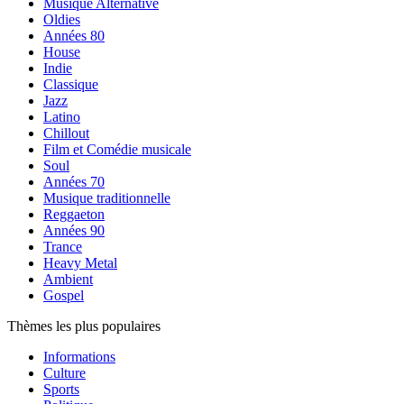
Musique Alternative
Oldies
Années 80
House
Indie
Classique
Jazz
Latino
Chillout
Film et Comédie musicale
Soul
Années 70
Musique traditionnelle
Reggaeton
Années 90
Trance
Heavy Metal
Ambient
Gospel
Thèmes les plus populaires
Informations
Culture
Sports