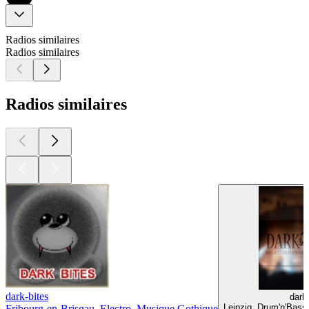
Radios similaires
Radios similaires
Radios similaires
dark-bites
dark
Leipzig, Drum'n'Bass
Fribourg-en-Brisgau, Electro, Musique Gothique