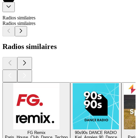
Radios similaires
Radios similaires
Radios similaires
FG Remix
90s90s DANCE RADIO
H
Paris, House, Club, Dance, Techno
Kiel, Années 90, Dance
Paris