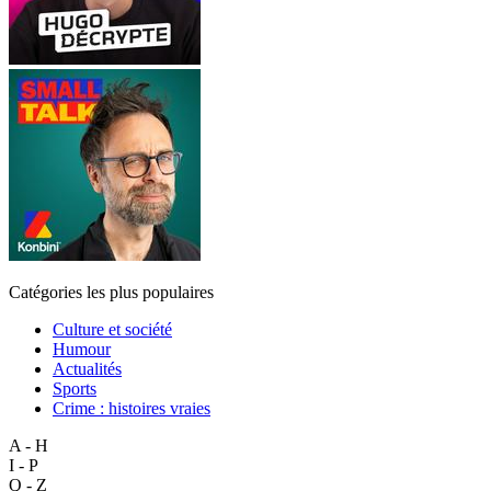
Catégories les plus populaires
Culture et société
Humour
Actualités
Sports
Crime : histoires vraies
A - H
I - P
Q - Z