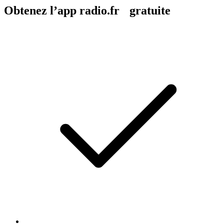
Obtenez l’app radio.fr gratuite