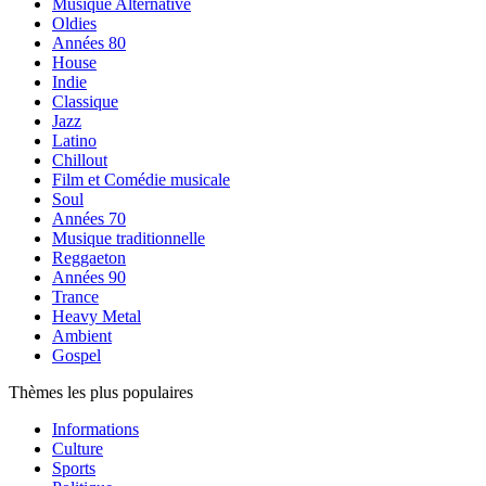
Musique Alternative
Oldies
Années 80
House
Indie
Classique
Jazz
Latino
Chillout
Film et Comédie musicale
Soul
Années 70
Musique traditionnelle
Reggaeton
Années 90
Trance
Heavy Metal
Ambient
Gospel
Thèmes les plus populaires
Informations
Culture
Sports