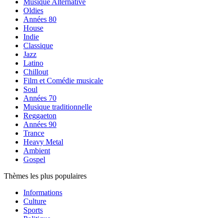
Musique Alternative
Oldies
Années 80
House
Indie
Classique
Jazz
Latino
Chillout
Film et Comédie musicale
Soul
Années 70
Musique traditionnelle
Reggaeton
Années 90
Trance
Heavy Metal
Ambient
Gospel
Thèmes les plus populaires
Informations
Culture
Sports