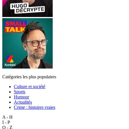
Catégories les plus populaires
Culture et société
Sports
Humour
Actualités
Crime : histoires vraies
A - H
I - P
Q - Z