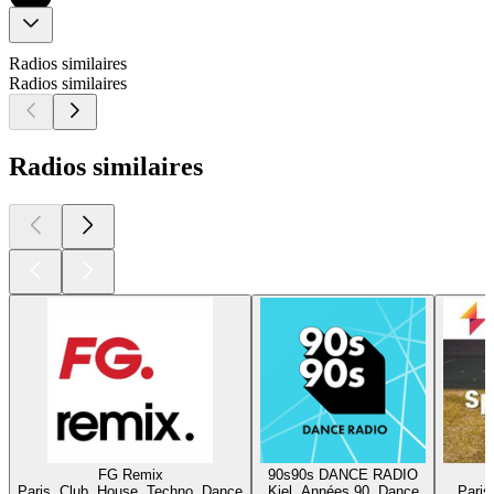
Radios similaires
Radios similaires
Radios similaires
FG Remix
90s90s DANCE RADIO
H
Paris, Club, House, Techno, Dance
Kiel, Années 90, Dance
Paris