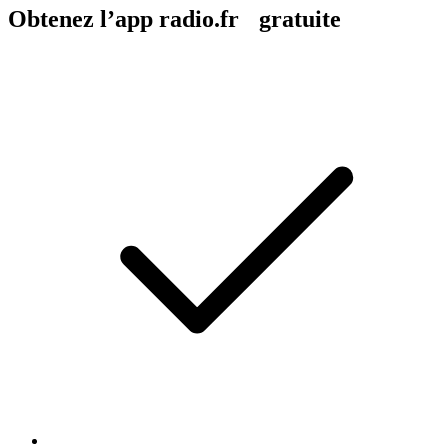
Obtenez l’app radio.fr gratuite