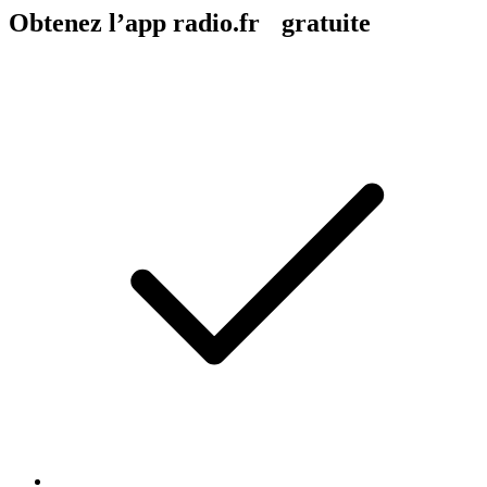
Obtenez l’app radio.fr gratuite