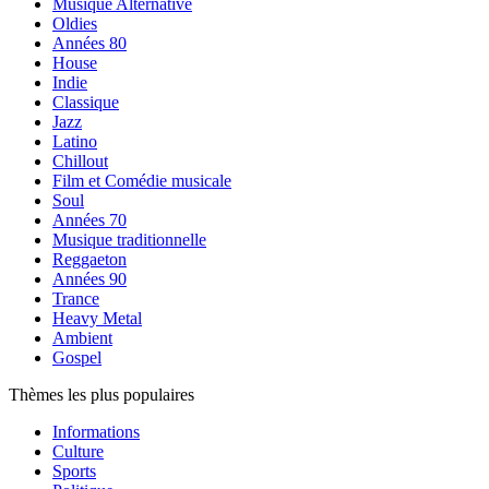
Musique Alternative
Oldies
Années 80
House
Indie
Classique
Jazz
Latino
Chillout
Film et Comédie musicale
Soul
Années 70
Musique traditionnelle
Reggaeton
Années 90
Trance
Heavy Metal
Ambient
Gospel
Thèmes les plus populaires
Informations
Culture
Sports