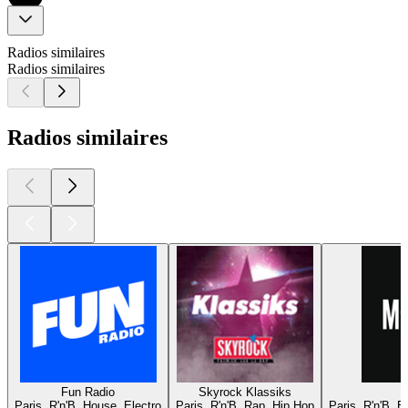
Radios similaires
Radios similaires
Radios similaires
Fun Radio
Skyrock Klassiks
Paris, R'n'B, House, Electro
Paris, R'n'B, Rap, Hip Hop
Paris, R'n'B, 