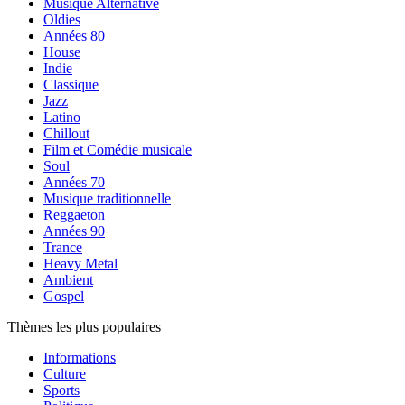
Musique Alternative
Oldies
Années 80
House
Indie
Classique
Jazz
Latino
Chillout
Film et Comédie musicale
Soul
Années 70
Musique traditionnelle
Reggaeton
Années 90
Trance
Heavy Metal
Ambient
Gospel
Thèmes les plus populaires
Informations
Culture
Sports