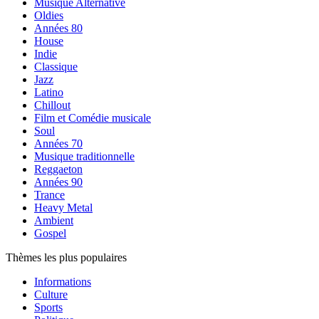
Musique Alternative
Oldies
Années 80
House
Indie
Classique
Jazz
Latino
Chillout
Film et Comédie musicale
Soul
Années 70
Musique traditionnelle
Reggaeton
Années 90
Trance
Heavy Metal
Ambient
Gospel
Thèmes les plus populaires
Informations
Culture
Sports