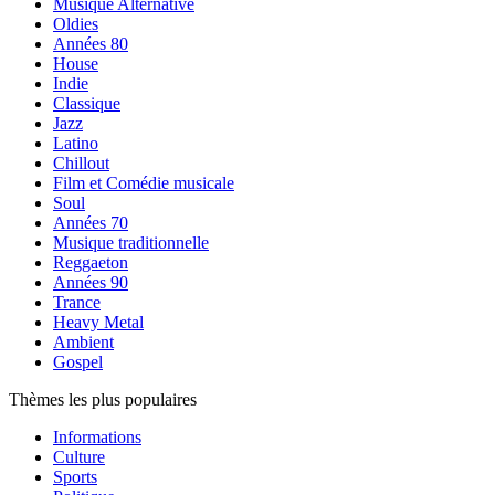
Musique Alternative
Oldies
Années 80
House
Indie
Classique
Jazz
Latino
Chillout
Film et Comédie musicale
Soul
Années 70
Musique traditionnelle
Reggaeton
Années 90
Trance
Heavy Metal
Ambient
Gospel
Thèmes les plus populaires
Informations
Culture
Sports