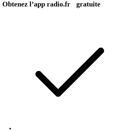
Obtenez l’app radio.fr gratuite