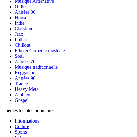
Musique Alternative
Oldies
Années 80
House
Indie
Classique
Jazz
Latino
Chillout
Film et Comédie musicale
Soul
Années 70
Musique traditionnelle
Reggaeton
Années 90
Trance
Heavy Metal
Ambient
Gospel
Thèmes les plus populaires
Informations
Culture
Sports