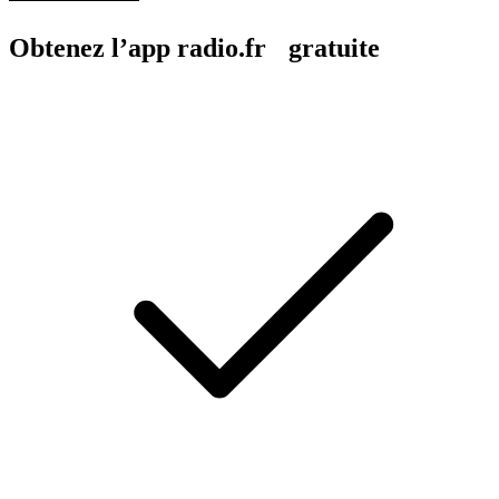
Obtenez l’app radio.fr gratuite