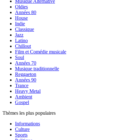
Musique Alternative
Oldies
Années 80
House
Indie
Classique
Jazz
Latino
Chillout
Film et Comédie musicale
Soul
Années 70
Musique traditionnelle
Reggaeton
Années 90
Trance
Heavy Metal
Ambient
Gospel
Thèmes les plus populaires
Informations
Culture
Sports