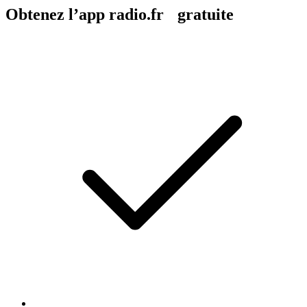
Obtenez l’app radio.fr gratuite