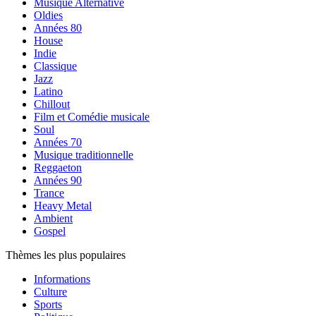
Musique Alternative
Oldies
Années 80
House
Indie
Classique
Jazz
Latino
Chillout
Film et Comédie musicale
Soul
Années 70
Musique traditionnelle
Reggaeton
Années 90
Trance
Heavy Metal
Ambient
Gospel
Thèmes les plus populaires
Informations
Culture
Sports