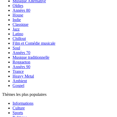
Musique Alternative
Oldies
Années 80
House
Indie
Classique
Jazz
Latino
Chillout
Film et Comédie musicale
Soul
Années 70
Musique traditionnelle
Reggaeton
Années 90
Trance
Heavy Metal
Ambient
Gospel
Thèmes les plus populaires
Informations
Culture
Sports