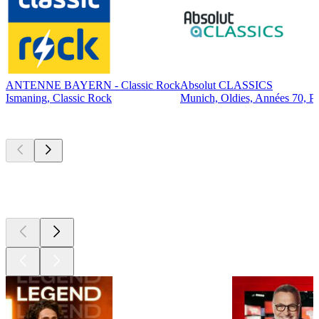
ANTENNE BAYERN - Classic Rock
Absolut CLASSICS
Ismaning, Classic Rock
Munich, Oldies, Années 70, P
Les meilleurs
podcasts
Les meilleurs
podcasts
Les meilleurs
podcasts