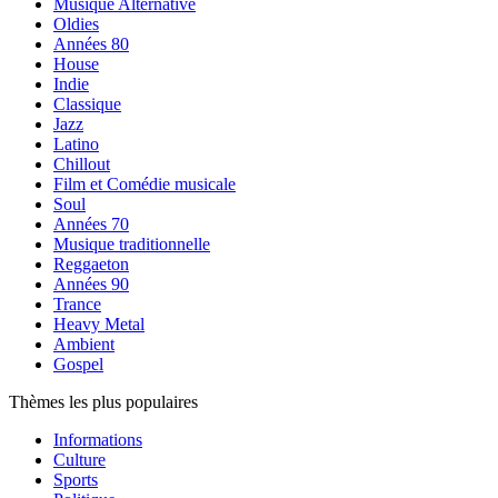
Musique Alternative
Oldies
Années 80
House
Indie
Classique
Jazz
Latino
Chillout
Film et Comédie musicale
Soul
Années 70
Musique traditionnelle
Reggaeton
Années 90
Trance
Heavy Metal
Ambient
Gospel
Thèmes les plus populaires
Informations
Culture
Sports