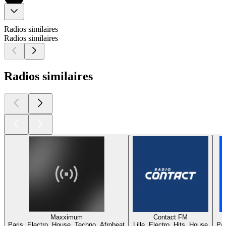
Radios similaires
Radios similaires
Radios similaires
Maxximum
Contact FM
Paris, Electro, House, Techno, Afrobeat
Lille, Electro, Hits, House
Par