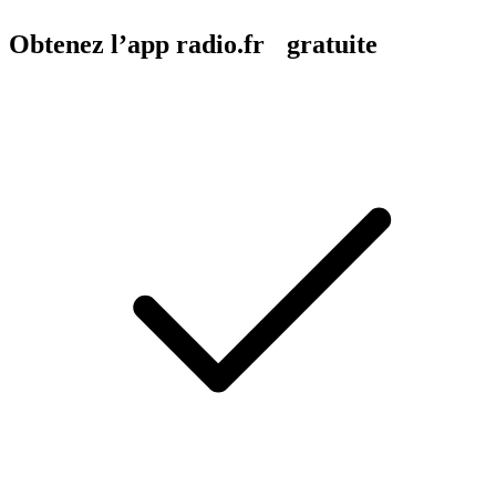
Obtenez l’app radio.fr gratuite