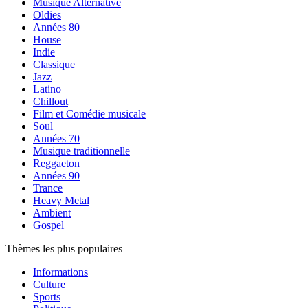
Musique Alternative
Oldies
Années 80
House
Indie
Classique
Jazz
Latino
Chillout
Film et Comédie musicale
Soul
Années 70
Musique traditionnelle
Reggaeton
Années 90
Trance
Heavy Metal
Ambient
Gospel
Thèmes les plus populaires
Informations
Culture
Sports