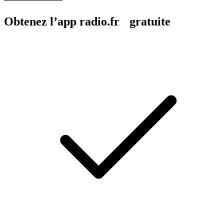
Obtenez l’app radio.fr gratuite