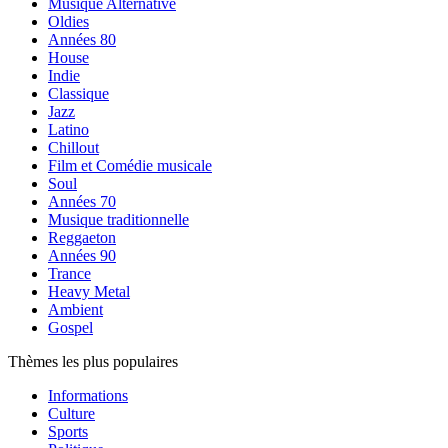
Musique Alternative
Oldies
Années 80
House
Indie
Classique
Jazz
Latino
Chillout
Film et Comédie musicale
Soul
Années 70
Musique traditionnelle
Reggaeton
Années 90
Trance
Heavy Metal
Ambient
Gospel
Thèmes les plus populaires
Informations
Culture
Sports