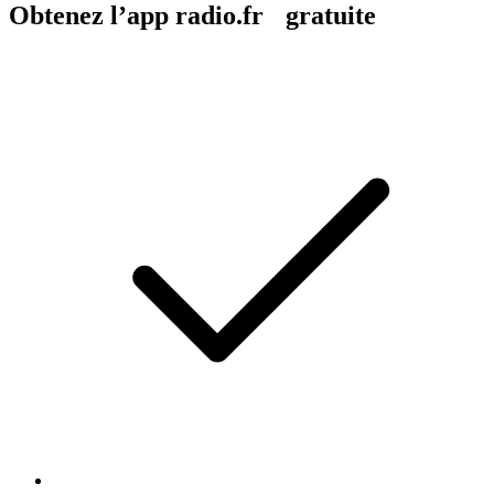
Obtenez l’app radio.fr gratuite