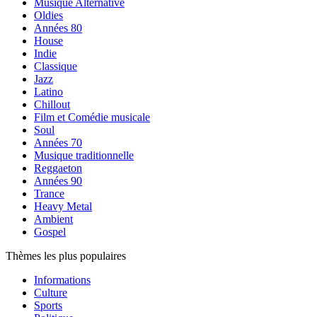
Musique Alternative
Oldies
Années 80
House
Indie
Classique
Jazz
Latino
Chillout
Film et Comédie musicale
Soul
Années 70
Musique traditionnelle
Reggaeton
Années 90
Trance
Heavy Metal
Ambient
Gospel
Thèmes les plus populaires
Informations
Culture
Sports