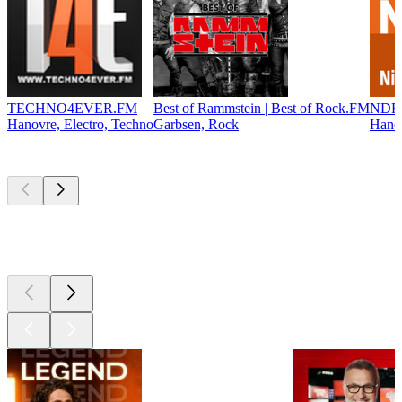
TECHNO4EVER.FM
Best of Rammstein | Best of Rock.FM
NDR 
Hanovre, Electro, Techno
Garbsen, Rock
Hanov
Les meilleurs
podcasts
Les meilleurs
podcasts
Les meilleurs
podcasts