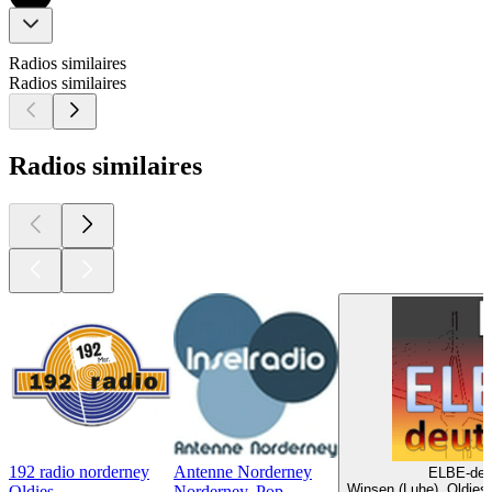
Radios similaires
Radios similaires
Radios similaires
192 radio norderney
Antenne Norderney
ELBE-deu
Winsen (Luhe), Oldies
Oldies
Norderney, Pop