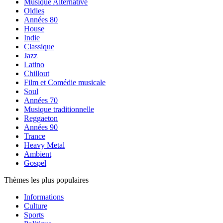
Musique Alternative
Oldies
Années 80
House
Indie
Classique
Jazz
Latino
Chillout
Film et Comédie musicale
Soul
Années 70
Musique traditionnelle
Reggaeton
Années 90
Trance
Heavy Metal
Ambient
Gospel
Thèmes les plus populaires
Informations
Culture
Sports