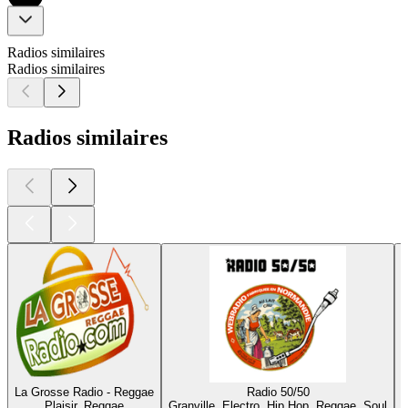
Radios similaires
Radios similaires
Radios similaires
La Grosse Radio - Reggae
Radio 50/50
Plaisir, Reggae
Granville, Electro, Hip Hop, Reggae, Soul
M