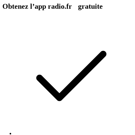
Obtenez l’app radio.fr gratuite