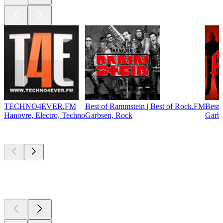
TECHNO4EVER.FM
Best of Rammstein | Best of Rock.FM
Best 
Hanovre, Electro, Techno
Garbsen, Rock
Garb
Les meilleurs
podcasts
Les meilleurs
podcasts
Les meilleurs
podcasts