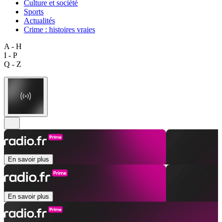
Culture et société
Sports
Actualités
Crime : histoires vraies
A - H
I - P
Q - Z
En savoir plus
En savoir plus