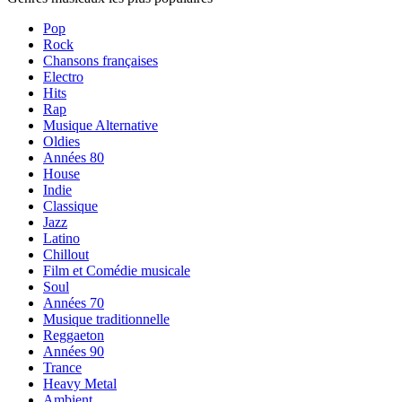
Pop
Rock
Chansons françaises
Electro
Hits
Rap
Musique Alternative
Oldies
Années 80
House
Indie
Classique
Jazz
Latino
Chillout
Film et Comédie musicale
Soul
Années 70
Musique traditionnelle
Reggaeton
Années 90
Trance
Heavy Metal
Ambient