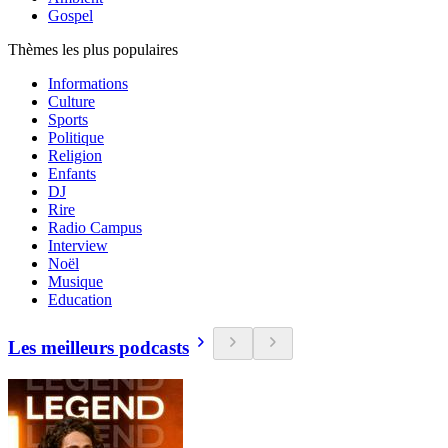
Gospel
Thèmes les plus populaires
Informations
Culture
Sports
Politique
Religion
Enfants
DJ
Rire
Radio Campus
Interview
Noël
Musique
Education
Les meilleurs podcasts