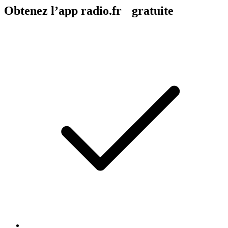
Obtenez l’app radio.fr gratuite