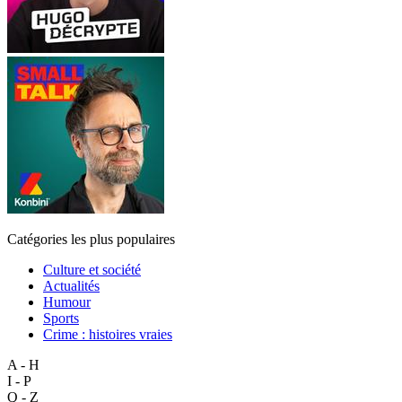
Catégories les plus populaires
Culture et société
Actualités
Humour
Sports
Crime : histoires vraies
A - H
I - P
Q - Z