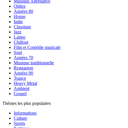
Musique Alternative
Oldies
Années 80
House
Indie
Classique
Jazz
Latino
Chillout
Film et Comédie musicale
Soul
Années 70
Musique traditionnelle
Reggaeton
Années 90
Trance
Heavy Metal
Ambient
Gospel
Thèmes les plus populaires
Informations
Culture
Sports