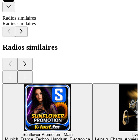
Radios similaires
Radios similaires
Radios similaires
Sunflower Promotion - Main
Liv
Munich, Trance, Techno, Handsup, Electronica
Leipzig, Charts, Années