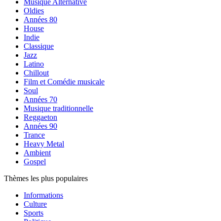
Musique Alternative
Oldies
Années 80
House
Indie
Classique
Jazz
Latino
Chillout
Film et Comédie musicale
Soul
Années 70
Musique traditionnelle
Reggaeton
Années 90
Trance
Heavy Metal
Ambient
Gospel
Thèmes les plus populaires
Informations
Culture
Sports