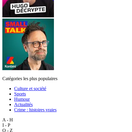
Catégories les plus populaires
Culture et société
Sports
Humour
Actualités
Crime : histoires vraies
A - H
I - P
Q - Z