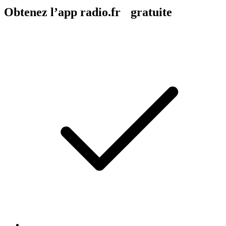
Obtenez l’app radio.fr gratuite