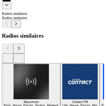
Radios similaires
Radios similaires
Radios similaires
Maxximum
Contact FM
Paris, House, Electro, Techno, Afrobeat
Lille, House, Electro, Hits
Par