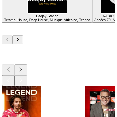
Deejay Station
RADIO P
Teramo, House, Deep House, Musique Africaine, Techno
Années 70, An
Les meilleurs
podcasts
Les meilleurs
podcasts
Les meilleurs
podcasts