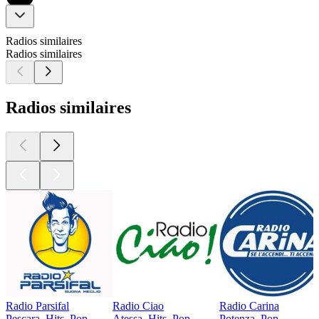
Radios similaires
Radios similaires
Radios similaires
Radio Parsifal
Radio Ciao
Radio Carina
Pescara, Hits, Pop
Atessa, Hits, Pop
Potenza, Pop