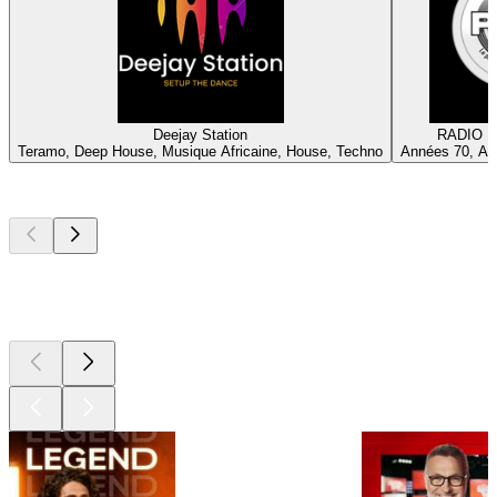
Deejay Station
RADIO P
Teramo, Deep House, Musique Africaine, House, Techno
Années 70, An
Les meilleurs
podcasts
Les meilleurs
podcasts
Les meilleurs
podcasts