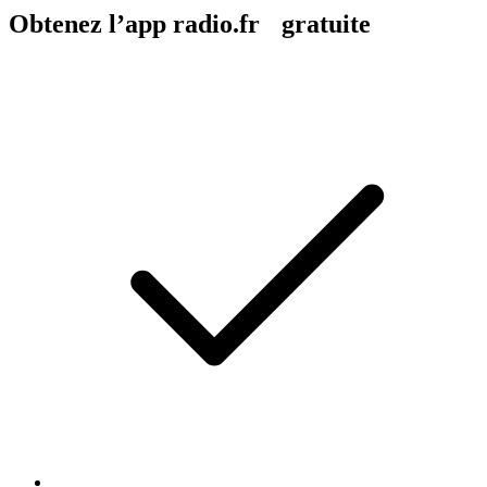
Obtenez l’app radio.fr gratuite