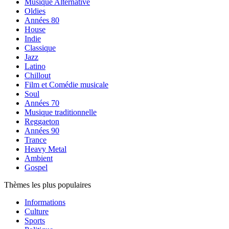
Musique Alternative
Oldies
Années 80
House
Indie
Classique
Jazz
Latino
Chillout
Film et Comédie musicale
Soul
Années 70
Musique traditionnelle
Reggaeton
Années 90
Trance
Heavy Metal
Ambient
Gospel
Thèmes les plus populaires
Informations
Culture
Sports