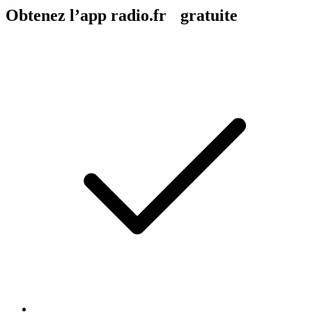
Obtenez l’app radio.fr gratuite