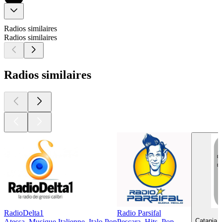
Radios similaires
Radios similaires
Radios similaires
RadioDelta1
Radio Parsifal
Catania, 
Atessa, Musique Italienne, Italo Pop
Pescara, Hits, Pop