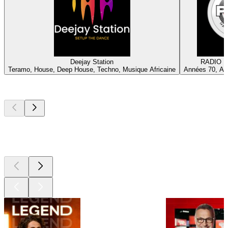
Deejay Station
RADIO P
Teramo, House, Deep House, Techno, Musique Africaine
Années 70, An
Les meilleurs
podcasts
Les meilleurs
podcasts
Les meilleurs
podcasts