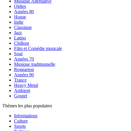
Musique Alternative
Oldies
Années 80
House
Indie
Classique
Jazz
Latino
Chillout
Film et Comédie musicale
Soul
Années 70
Musique traditionnelle
Reggaeton
Années 90
Trance
Heavy Metal
Ambient
Gospel
Thèmes les plus populaires
Informations
Culture
Sports