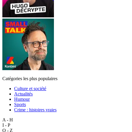
Catégories les plus populaires
Culture et société
Actualités
Humour
Sports
Crime : histoires vraies
A - H
I - P
Q - Z